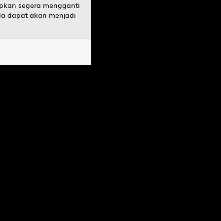
apkan segera mengganti
da dapat akan menjadi