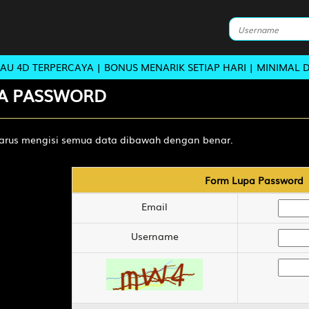
4D TERPERCAYA | BONUS MENARIK SETIAP HARI | MINIMAL DEP
A
PASSWORD
arus mengisi semua data dibawah dengan benar.
Form Lupa Password
Email
Username