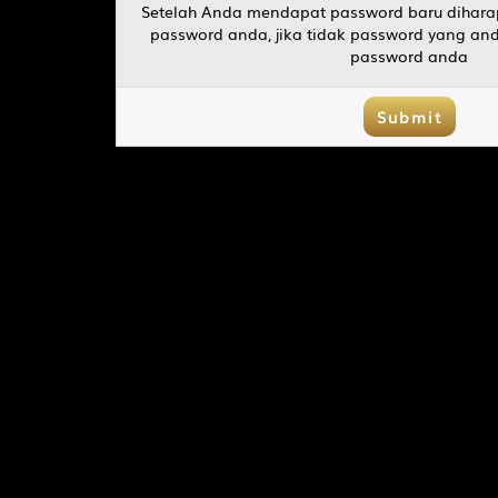
Setelah Anda mendapat password baru dihar
password anda, jika tidak password yang an
password anda