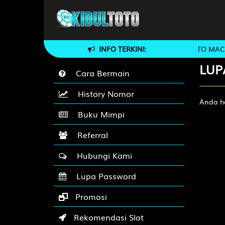
SELAMAT DATANG DI KIDULTOTO | SITUS TOTO MACAU 
INFO TERKINI:
LUP
Cara Bermain
History Nomor
Anda h
Buku Mimpi
Referral
Hubungi Kami
Lupa Password
Promosi
Rekomendasi Slot